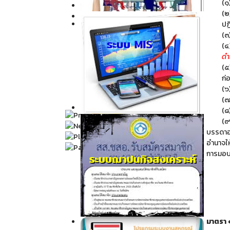
(๑
Click ดูรายละเอียด
(๒
ปฏ
Click ดูรายละเอียด
(๓
(๔
ดำ
(๕
ก่
(๖
(๗
Click ดูรายละเอียด
(๘
(๙
บรรดาอ
อำนาจให
การมอบ
มาตรา
Click ดูรายละเอียด