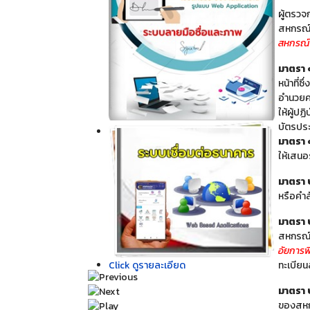
ผู้ตรวจ
สหกรณ์ 
สหกรณ์
มาตรา
หน้าที่
อำนวยคว
ให้ผู้ปฏ
บัตรปร
Click ดูรายละเอียด
มาตรา
ให้เสน
มาตรา
หรือคำส
มาตรา
สหกรณ์ไ
อัยการพ
ทะเบียน
Click ดูรายละเอียด
มาตรา
ของสหกร