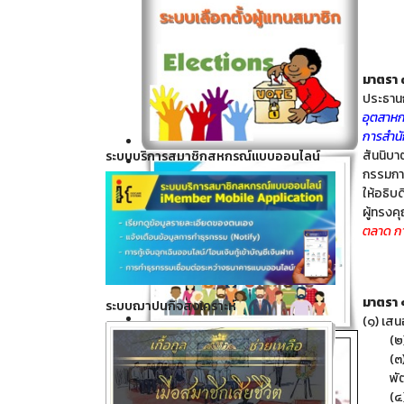
มาตรา
ประธา
อุตสาห
การสำน
Click ดูรายละเอียด
สันนิบ
ระบบบริการสมาชิกสหกรณ์แบบออนไลน์
Click ดูรายละเอียด
กรรมการ
ให้อธิบ
ผู้ทรงค
ตลาด กา
มาตรา
ระบบฌาปนกิจสงเคราะห์
Click ดูรายละเอียด
(๑) เส
(๒
Click ดูรายละเอียด
(๓
พั
(๔