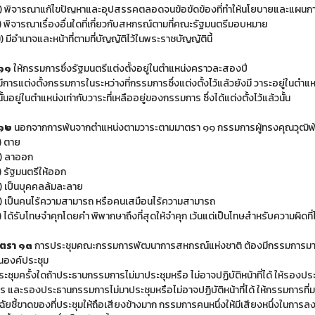
) พิจารณาแก้ไขปัญหาและอุปสรรคตลอดจนข้อขัดข้องที่ทำให้นโยบายและแผนก
) พิจารณาเรื่องอื่นใดที่เกี่ยวกับสหกรณ์ตามที่คณะรัฐมนตรีมอบหมาย
) มีอำนาจและหน้าที่ตามที่บัญญัติไว้ในพระราชบัญญัตินี้
 ๑๑
ให้กรรมการซึ่งรัฐมนตรีแต่งตั้งอยู่ในตำแหน่งคราวละสองปี
การแต่งตั้งกรรมการในระหว่างที่กรรมการซึ่งแต่งตั้งไว้แล้วยังมี วาระอยู่ในตำแหน่ง ไ
นั้นอยู่ในตำแหน่งเท่ากับวาระที่เหลืออยู่ของกรรมการ ซึ่งได้แต่งตั้งไว้แล้วนั้น
 ๑๒
นอกจากการพ้นจากตำแหน่งตามวาระตามมาตรา ๑๑ กรรมการผู้ทรงคุณวุฒิพ้น
) ตาย
) ลาออก
) รัฐมนตรีให้ออก
) เป็นบุคคลล้มละลาย
) เป็นคนไร้ความสามารถ หรือคนเสมือนไร้ความสามารถ
) ได้รับโทษจำคุกโดยคำ พิพากษาถึงที่สุดให้จำคุก เว้นแต่เป็นโทษสำหรับความผิด
ตรา ๑๓
การประชุมคณะกรรมการพัฒนาการสหกรณ์แห่งชาติ ต้องมีกรรมการมาประช
็นองค์ประชุม
ะชุมครั้งใดถ้าประธานกรรมการไม่มาประชุมหรือ ไม่อาจปฏิบัติหน้าที่ได้ ให้รอง
 และรองประธานกรรมการไม่มาประชุมหรือไม่อาจปฏิบัติหน้าที่ได้ ให้กรรมการที่
จฉัยชี้ขาดของที่ประชุมให้ถือเสียงข้างมาก กรรมการคนหนึ่งให้มีเสียงหนึ่งในการ