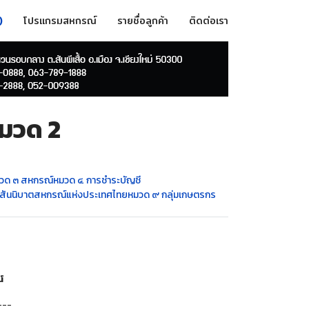
)
โปรแกรมสหกรณ์
รายชื่อลูกค้า
ติดต่อเรา
หมวด 2
วด ๓ สหกรณ์
หมวด ๔ การชำระบัญชี
สันนิบาตสหกรณ์แห่งประเทศไทย
หมวด ๙ กลุ่มเกษตรกร
์
---