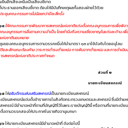
่มขึ้นอีกเสียงหนึ่งเป็นเสียงชี้ขาด
ี่ประธานออกเสียงชี้ขาด ต้องให้มีบันทึกเหตุผลทั้งสองฝ่ายไว้ด้วย
รประชุมคณะกรรมการไม่น้อยกว่าปีละสี่ครั้ง
 ๑๔
ให้คณะกรรมการพัฒนาการสหกรณ์แห่งชาติแต่งตั้งคณะอนุกรรมการเพื่อพิ
งคณะอนุกรรมการอื่นตามความจำเป็น โดยคำนึงถึงความเชี่ยวชาญในแต่งละด้าน เ
แห่งชาติมอบหมาย
ชุมของคณะอนุกรรมการตามวรรคหนึ่งให้นำมาตรา ๑๓ มาใช้บังคับโดยอนุโลม
ติและลักษณะต้องห้าม วาระการดำรงตำแหน่ง การพ้นจากตำแหน่ง และการดำเนิน
ารสหกรณ์แห่งชาติประกาศกำหนด
ส่วนที่ ๒
นายทะเบียนสหกรณ์
 ๑๕
ให้
อธิบดีกรมส่งเสริมสหกรณ์
เป็นนายทะเบียนสหกรณ์
ะเบียนสหกรณ์แต่งตั้งข้าราชการในสังกัดกระทรวงเกษตรและสหกรณ์ ซึ่งมีตำแหน่
 สหกรณ์ มีอำนาจหน้าที่ตามที่บัญญัติไว้ในพระราชบัญญัตินี้ หรือตามที่นายทะเ
งตั้งตามวรรคสองให้ประกาศในราชกิจจานุเบกษา
๑๖
ให้นายทะเบียนสหกรณ์มีอำนาจหน้าที่ ดังต่อไปนี้