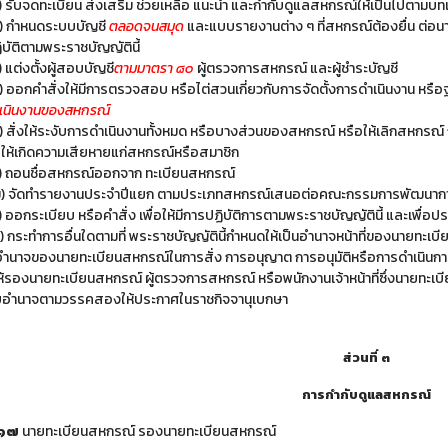
) รับจดทะเบียน ส่งเสริม ช่วยเหลือ แนะนำ และกำกับดูแลสหกรณ์ให้เป็นไปตามบท
) กำหนดระบบบัญชี
ตลอดจนสมุด
และแบบรายงานต่าง ๆ ที่สหกรณ์ต้องยื่น ต่อนาย
ิบัติตามพระราชบัญญัตินี้
) แต่งตั้งผู้สอบบัญชี
ตามมาตรา ๘๐
ผู้ตรวจการสหกรณ์ และผู้ชำระบัญชี
) ออกคำสั่งให้มีการตรวจสอบ หรือไต่สวนเกี่ยวกับการจัดตั้งการดำเนินงาน ห
เนินงานของสหกรณ์
) สั่งให้ระงับการดำเนินงานทั้งหมด หรือบางส่วนของสหกรณ์ หรือให้เลิกสหกรณ์
อให้เกิดความเสียหายแก่สหกรณ์หรือสมาชิก
) ถอนชื่อสหกรณ์ออกจาก ทะเบียนสหกรณ์
) จัดทำรายงานประจำปีแยก ตามประเภทสหกรณ์เสนอต่อคณะกรรมการพัฒนากา
) ออกระเบียบ หรือคำสั่ง เพื่อให้มีการปฏิบัติการตามพระราชบัญญัตินี้ และเพื
) กระทำการอื่นใดตามที่ พระราชบัญญัตินี้กำหนดให้เป็นอำนาจหน้าที่ของนายทะเ
ำนาจของนายทะเบียนสหกรณ์ในการสั่ง การอนุญาต การอนุมัติหรือการดำเนินกา
้รองนายทะเบียนสหกรณ์ ผู้ตรวจการสหกรณ์ หรือพนักงานเจ้าหน้าที่ซึ่งนายทะเ
อำนาจตามวรรคสองให้ประกาศในราชกิจจานุเบกษา
ส่วนที่ ๓
การกำกับดูแลสหกรณ์
 ๑๗
นายทะเบียนสหกรณ์ รองนายทะเบียนสหกรณ์