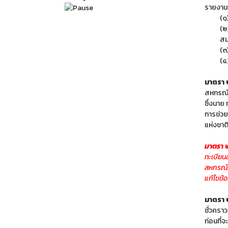
รายงานก
(๑
(๒
สม
(๓
(๔
มาตรา
สหกรณ์ 
ซึ่งนาย
การช่ว
แห่งชาต
มาตรา
ทะเบียน
สหกรณ์ก
แก้ไขข้อ
มาตรา
ชั่วครา
ก่อนที่