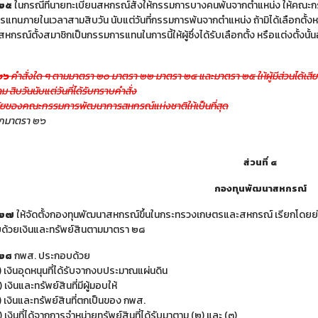
 ๒๕
ในกรณีที่นายทะเบียนสหกรณ์สั่งให้กรรมการบางคนพ้นจากตำแหน่ง ให้คณะกรรมก
แทนภายในเวลาสามสิบวัน นับแต่วันที่กรรมการพ้นจากตำแหน่ง ถ้ามิได้เลือกตั้งห
หกรณ์ตั้งสมาชิกเป็นกรรมการแทนในการนี้ให้ผู้ซึ่งได้รับเลือกตั้ง หรือแต่งตั้งนั้
๒๖
คำสั่งใด ๆ ตามมาตรา ๒๐ มาตรา ๒๒ มาตรา ๒๔ และมาตรา ๒๕ ให้ผู้มีส่วนได้
 สิบวันนับแต่วันที่ได้รับทราบคำสั่ง
ฉัยของคณะกรรมการพัฒนาการสหกรณ์แห่งชาติให้เป็นที่สุด
ิกมาตรา ๒๖
ส่วนที่ ๔
กองทุนพัฒนาสหกรณ์
 ๒๗
ให้จัดตั้งกองทุนพัฒนาสหกรณ์ขึ้นในกระทรวงเกษตรและสหกรณ์ เรียกโดยย่อ
ด้วยเงินและทรัพย์สินตามมาตรา ๒๘
 ๒๘
กพส. ประกอบด้วย
) เงินอุดหนุนที่ได้รับจากงบประมาณแผ่นดิน
 เงินและทรัพย์สินที่มีผู้มอบให้
) เงินและทรัพย์สินที่ตกเป็นของ กพส.
) เงินที่ได้จากการจำหน่ายทรัพย์สินที่ได้รับมาตาม (๒) และ (๓)