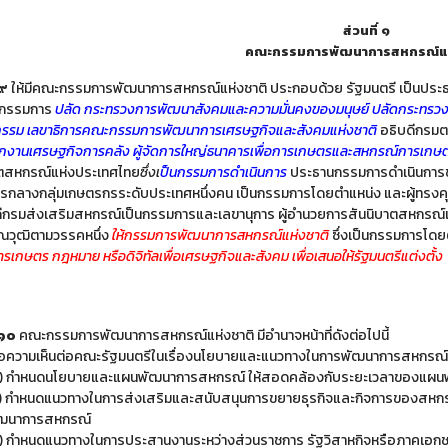
ส่วนที่ ๑
คณะกรรมการพัฒนาการสหกรณ์แห
 ๙
ให้มีคณะกรรมการพัฒนาการสหกรณ์แห่งชาติ ประกอบด้วย รัฐมนตรี เป็นปร
นกรรมการ
ปลัด กระทรวงการพัฒนาสังคมและความมั่นคงของมนุษย์ ปลัดกระทรวง
กรรม เลขาธิการคณะกรรมการพัฒนาการเศรษฐกิจและสังคมแห่งชาติ
อธิบดีกรม
ักงานเศรษฐกิจการคลัง ผู้จัดการใหญ่ธนาคารเพื่อการเกษตรและสหกรณ์การเก
าตสหกรณ์แห่งประเทศไทย
ซึ่งเ
ป็นกรรมการดำเนินการ
ประธานกรรมการดำเนินการช
กลางกลุ่มเกษตรกรระดับประเทศหนึ่งคน เป็นกรรมการโดยตำแหน่ง และผู้ทรงคุณวุ
ดีกรมส่งเสริมสหกรณ์เป็นกรรมการและเลขานุการ ผู้อำนวยการสันนิบาตสหกรณ์แห
ุณวุฒิตามวรรคหนึ่ง
ให้กรรมการพัฒนาการสหกรณ์แห่งชาติ
ซึ่งเป็นกรรมการโดยต
รเกษตร กฎหมาย หรือดิจิทัลเพื่อเศรษฐกิจและสังคม เพื่อเสนอให้รัฐมนตรีแต่งตั้ง
 ๑๐
คณะกรรมการพัฒนาการสหกรณ์แห่งชาติ มีอำนาจหน้าที่ดังต่อไปนี้
นอความเห็นต่อคณะรัฐมนตรีในเรื่องนโยบายและแนวทางในการพัฒนาการสหกรณ
) กำหนดนโยบายและแผนพัฒนาการสหกรณ์ ให้สอดคล้องกับระยะเวลาของแผนพ
) กำหนดแนวทางในการส่งเสริมและสนับสนุนการขยายธุรกิจและกิจการของสหกรณ์
ฒนาการสหกรณ์
) กำหนดแนวทางในการประสานงานระหว่างส่วนราชการ รัฐวิสาหกิจหรือภาคเอกชน