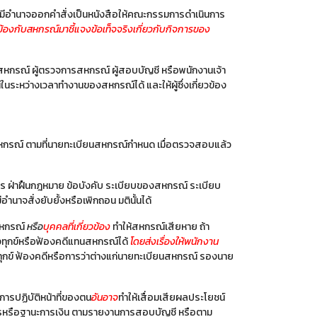
ย มีอำนาจออกคำสั่งเป็นหนังสือให้คณะกรรมการดำเนินการ
ข้องกับสหกรณ์มาชี้แจงข้อเท็จจริงเกี่ยวกับกิจการของ
สหกรณ์ ผู้ตรวจการสหกรณ์ ผู้สอบบัญชี หรือพนักงานเจ้า
ะหว่างเวลาทำงานของสหกรณ์ได้ และให้ผู้ซึ่งเกี่ยวข้อง
หกรณ์ ตามที่นายทะเบียนสหกรณ์กำหนด เมื่อตรวจสอบแล้ว
าร ฝ่าฝืนกฎหมาย ข้อบังคับ ระเบียบของสหกรณ์ ระเบียบ
จสั่งยับยั้งหรือเพิกถอน มตินั้นได้
งสหกรณ์
หรือ
บุคคลที่เกี่ยวข้อง
ทำให้สหกรณ์เสียหาย ถ้า
งทุกข์หรือฟ้องคดีแทนสหกรณ์ได้
โดยส่งเรื่องให้พนักงาน
องทุกข์ ฟ้องคดีหรือการว่าต่างแก่นายทะเบียนสหกรณ์ รองนาย
รปฏิบัติหน้าที่ของตน
อันอาจ
ทำให้เสื่อมเสียผลประโยชน์
การหรือฐานะการเงิน ตามรายงานการสอบบัญชี หรือตาม