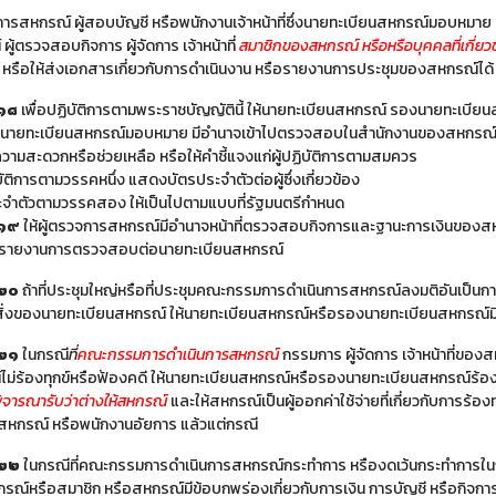
การสหกรณ์ ผู้สอบบัญชี หรือพนักงานเจ้าหน้าที่ซึ่งนายทะเบียนสหกรณ์มอบหมา
ผู้ตรวจสอบกิจการ ผู้จัดการ เจ้าหน้าที่
สมาชิกของสหกรณ์ หรือหรือบุคคลที่เกี่ยว
หรือให้ส่งเอกสารเกี่ยวกับการดำเนินงาน หรือรายงานการประชุมของสหกรณ์ได้
 ๑๘
เพื่อปฏิบัติการตามพระราชบัญญัตินี้ ให้นายทะเบียนสหกรณ์ รองนายทะเบียน
ซึ่งนายทะเบียนสหกรณ์มอบหมาย มีอำนาจเข้าไปตรวจสอบในสำนักงานของสหกรณ์ในร
ามสะดวกหรือช่วยเหลือ หรือให้คำชี้แจงแก่ผู้ปฏิบัติการตามสมควร
ิบัติการตามวรรคหนึ่ง แสดงบัตรประจำตัวต่อผู้ซึ่งเกี่ยวข้อง
ะจำตัวตามวรรคสอง ให้เป็นไปตามแบบที่รัฐมนตรีกำหนด
 ๑๙
ให้ผู้ตรวจการสหกรณ์มีอำนาจหน้าที่ตรวจสอบกิจการและฐานะการเงินของส
อรายงานการตรวจสอบต่อนายทะเบียนสหกรณ์
 ๒๐
ถ้าที่ประชุมใหญ่หรือที่ประชุมคณะกรรมการดำเนินการสหกรณ์ลงมติอันเป็นก
ั่งของนายทะเบียนสหกรณ์ ให้นายทะเบียนสหกรณ์หรือรองนายทะเบียนสหกรณ์มีอำนา
 ๒๑
ในกรณี
ที่
คณะกรรมการดำเนินการสหกรณ์
กรรมการ ผู้จัดการ เจ้าหน้าที่ขอ
ม่ร้องทุกข์หรือฟ้องคดี ให้นายทะเบียนสหกรณ์หรือรองนายทะเบียนสหกรณ์ร้อ
ิจารณารับว่าต่างให้สหกรณ์
และให้สหกรณ์เป็นผู้ออกค่าใช้จ่ายที่เกี่ยวกับการร้
สหกรณ์ หรือพนักงานอัยการ แล้วแต่กรณี
 ๒๒
ในกรณีที่คณะกรรมการดำเนินการสหกรณ์กระทำการ หรืองดเว้นกระทำการในกา
ณ์หรือสมาชิก หรือสหกรณ์มีข้อบกพร่องเกี่ยวกับการเงิน การบัญชี หรือกิจ