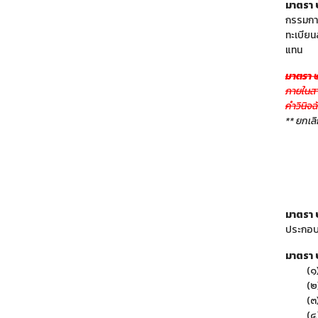
มาตรา
กรรมการ
ทะเบียนส
แทน
มาตรา 
ภายในสาม
คำวินิจ
** ยกเล
มาตรา
ประกอบ
มาตรา
(๑
(๒)
(๓
(๔