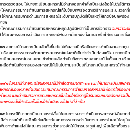
ารตรวจสอบ ให้นายทะเบียนสหกรณ์มีอำนาจออกคำสั่งเป็นหนังสือให้ปฏิบัติการ ด
) ให้คณะกรรมการดำเนินการสหกรณ์แก้ไขข้อบกพร่องตามวิธีการและระยะเวลาท
) ให้คณะกรรมการดำเนินการสหกรณ์ระงับการปฏิบัติที่เป็นเหตุให้เกิดข้อบกพร่อง
าชิก
) ให้คณะกรรมการดำเนินการสหกรณ์หยุดปฏิบัติหน้าที่เป็นการชั่วคราว
จนกว่าจะมี
) ให้คณะกรรมการดำเนินการสหกรณ์พ้นจากตำแหน่งทั้งคณะ หรือให้กรรมการซึ่งเ
 ๒๓
สหกรณ์ใดจดทะเบียนจัดตั้งขึ้นยังไม่เกินสามปีหรือมีผลการดำเนินงานขาดทุน 
หรือคณะกรรมการพัฒนาการสหกรณ์แห่งชาติเห็นว่าจำเป็นต้องแก้ไข นายทะเบียนส
 ทะเบียนสหกรณ์มอบหมายเข้าช่วยเหลือดำเนินกิจการของสหกรณ์นั้นทั้งหมด หรือบ
ยเหลือดำเนินกิจการของสหกรณ์ให้เป็นไปตามระเบียบที่นายทะเบียนสหกรณ์ 
ิ
 ๒๓/๑
ในกรณีที่นายทะเบียนสหกรณ์มีคำสั่งตามมาตรา ๒๒ (๓) ให้นายทะเบียนสหกรณ์ส
สหกรณ์มอบหมายดำเนินการแทนคณะกรรมการดำเนินการสหกรณ์เพื่อแก้ไขข้อบกพร่อง
ำหนด และดำเนินกิจการแทนสหกรณ์นั้น โดยให้ถือว่าผู้ได้รับมอบหมายดังกล่าวเป
บกพร่องนั้นให้แล้วเสร็จโดยให้ดำเนินการได้เท่าที่จำเป็น
 ๒๔
ในกรณีที่นายทะเบียนสหกรณ์สั่งให้คณะกรรมการดำเนินการสหกรณ์พ้นจากตำ
ว มีอำนาจหน้าที่และสิทธิเช่นเดียวกับคณะกรรมการดำเนินการสหกรณ์ และให้อยู่ในตำแ
จะพ้นจากตำแหน่งให้คณะกรรมการชั่วคราวจัดให้มีการประชุมใหญ่ เพื่อเลือกตั้งกรร