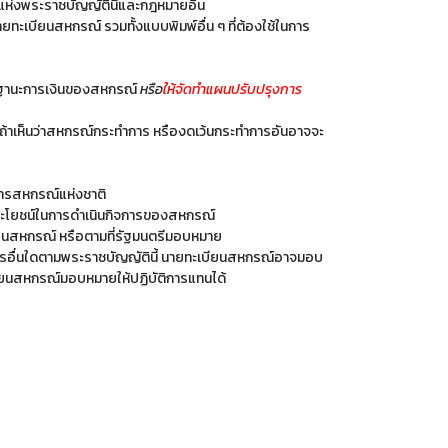
แห่งพระราชบัญญัตินี้และกฎหมายอื่น
ทะเบียนสหกรณ์ รวมทั้งแบบพิมพ์อื่น ๆ ที่ต้องใช้ในการ
รือฐานะการเงินของสหกรณ์
หรือ
ให้จัดทำแผนปรับปรุงการ
 ถ้าเห็นว่าสหกรณ์กระทำการ หรืองดเว้นกระทำการอันอาจจะ
รสหกรณ์แห่งชาติ
่อประโยชน์ในการดำเนินกิจการของสหกรณ์
บียนสหกรณ์ หรือตามที่รัฐมนตรีมอบหมาย
รอื่นใดตามพระราชบัญญัตินี้ นายทะเบียนสหกรณ์อาจมอบ
บียนสหกรณ์มอบหมายให้ปฏิบัติการแทนได้